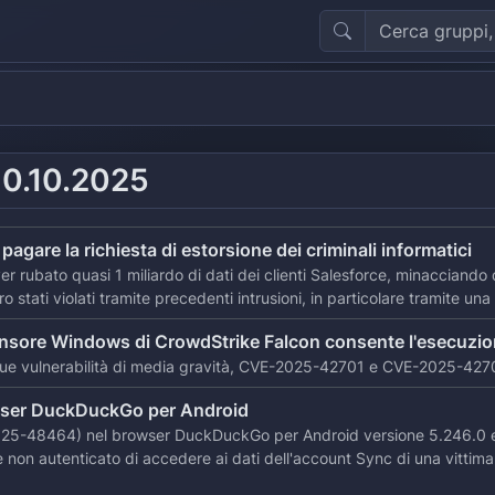
0.10.2025
i pagare la richiesta di estorsione dei criminali informatici
ver rubato quasi 1 miliardo di dati dei clienti Salesforce, minacciando 
o stati violati tramite precedenti intrusioni, in particolare tramite una
ensore Windows di CrowdStrike Falcon consente l'esecuzione 
due vulnerabilità di media gravità, CVE-2025-42701 e CVE-2025-42
owser DuckDuckGo per Android
025-48464) nel browser DuckDuckGo per Android versione 5.246.0 e 
on autenticato di accedere ai dati dell'account Sync di una vittima, i