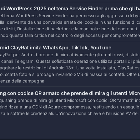
tà di WordPress 2025 nel tema Service Finder prima che gli 
 nel tema WordPress Service Finder ha permesso agli aggressori di bypa
lla, derivante da una convalida errata dei cookie in una funzione di 
 di siti, l'installazione di backdoor e la manipolazione dei contenuti.
ttando questa falla critica nel controllo degli accessi per compromette
roid ClayRat imita WhatsApp, TikTok, YouTube
Rat per Android prende di mira attivamente gli utenti russi, distri
 canali Telegram. Questa sofisticata operazione utilizza portali di phis
ggirare le restrizioni di Android 13+. Una volta installato, ClayRat es
ivo, scatta foto e si propaga inviando SMS di massa ai contatti. Oltre
stenza della campagna.
g con codice QR armato che prende di mira gli utenti Micr
shing prende di mira gli utenti Microsoft con codici QR "armati" inco
eindirizza a una CDN di Azure compromessa, restituendo un eseguibile
tenza e sottrae le credenziali. Un'innovazione chiave è l'elusione AV d