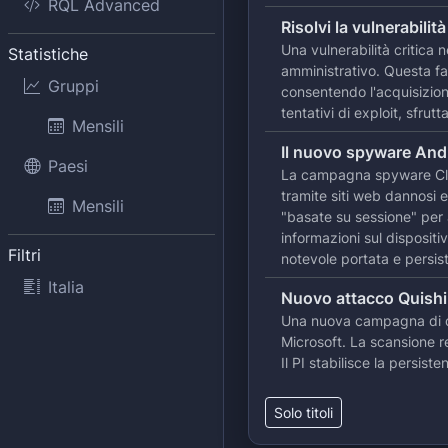
RQL Advanced
Risolvi la vulnerabili
Una vulnerabilità critica
Statistiche
amministrativo. Questa fa
Gruppi
consentendo l'acquisizione
tentativi di exploit, sfru
Mensili
Il nuovo spyware And
Paesi
La campagna spyware Clay
tramite siti web dannosi e
Mensili
"basate su sessione" per a
informazioni sul disposit
Filtri
notevole portata e persi
Italia
Nuovo attacco Quishin
Una nuova campagna di qui
Microsoft. La scansione r
Il PI stabilisce la persis
Solo titoli