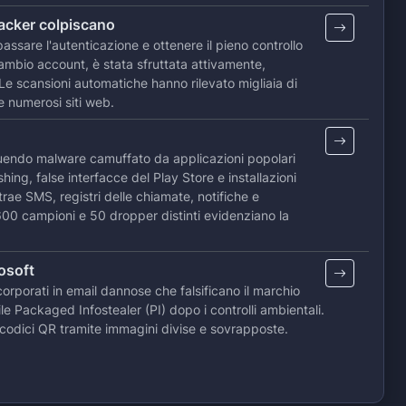
hacker colpiscano
ssare l'autenticazione e ottenere il pieno controllo
cambio account, è stata sfruttata attivamente,
 Le scansioni automatiche hanno rilevato migliaia di
re numerosi siti web.
buendo malware camuffato da applicazioni popolari
hing, false interfacce del Play Store e installazioni
trae SMS, registri delle chiamate, notifiche e
 600 campioni e 50 dropper distinti evidenziano la
osoft
rporati in email dannose che falsificano il marchio
 Packaged Infostealer (PI) dopo i controlli ambientali.
ei codici QR tramite immagini divise e sovrapposte.