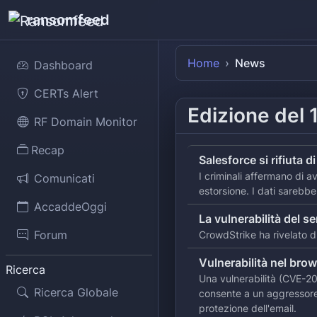
ransomfeed
Home
News
Dashboard
CERTs Alert
Edizione del
1
RF Domain Monitor
Recap
Salesforce si rifiuta d
I criminali affermano di a
Comunicati
estorsione. I dati sarebber
AccaddeOggi
La vulnerabilità del s
Forum
CrowdStrike ha rivelato 
Vulnerabilità nel br
Ricerca
Una vulnerabilità (CVE-2
Ricerca Globale
consente a un aggressore n
protezione dell'email.