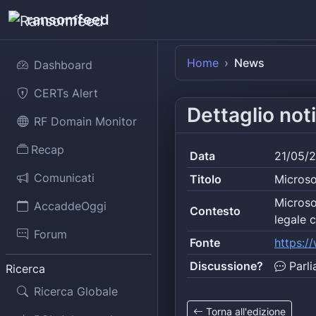
ransomfeed
Home
News
Dashboard
CERTs Alert
Dettaglio noti
RF Domain Monitor
Recap
Data
21/05/
Comunicati
Titolo
Microso
Microso
AccaddeOggi
Contesto
legale c
Forum
Fonte
https:
Discussione?
Parli
Ricerca
Ricerca Globale
Torna all'edizione