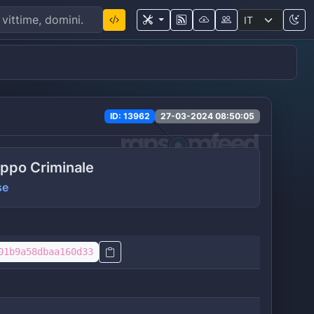
ID: 13962
27-03-2024 08:50:05
ppo Criminale
se
01b9a58dbaa160d33