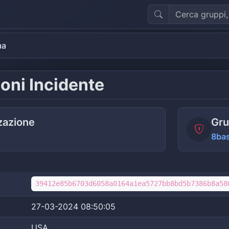
ma
oni Incidente
zazione
Gru
8ba
39412e85b6703d6058a0164a1ea5727bb8bd5b7386b8a58
27-03-2024 08:50:05
USA