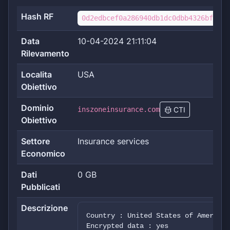
Hash RF
0d2edbcef0a286940db1dc0dbb4326bfdcb0
Data
10-04-2024 21:11:04
Rilevamento
Localita
USA
Obiettivo
Dominio
inszoneinsurance.com
CTI
Obiettivo
Settore
Insurance services
Economico
Dati
0 GB
Pubblicati
Descrizione
Country : United States of America 
Encrypted data : yes