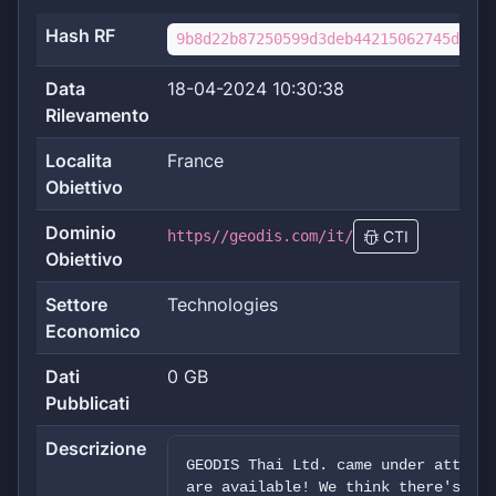
Hash RF
9b8d22b87250599d3deb44215062745de05a
Data
18-04-2024 10:30:38
Rilevamento
Localita
France
Obiettivo
Dominio
https//geodis.com/it/
CTI
Obiettivo
Settore
Technologies
Economico
Dati
0 GB
Pubblicati
Descrizione
GEODIS Thai Ltd. came under attack!
are available! We think there's a l