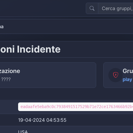
ma
oni Incidente
zazione
Gru
 ????
play
eadaafe5eba9c0c7938491517529b71e72ce1763466b92b
19-04-2024 04:53:55
USA