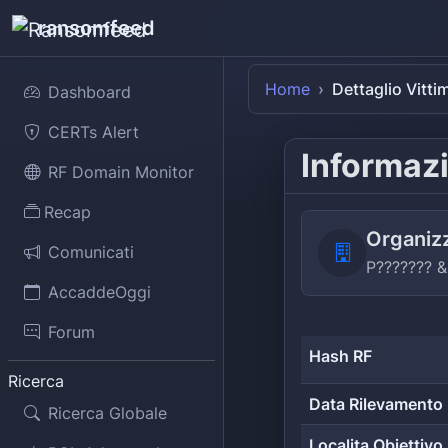
ransomfeed
Home
Dettaglio Vitti
Dashboard
CERTs Alert
Informazi
RF Domain Monitor
Recap
Organiz
Comunicati
P??????? &
AccaddeOggi
Forum
Hash RF
Ricerca
Data Rilevamento
Ricerca Globale
Localita Obiettivo