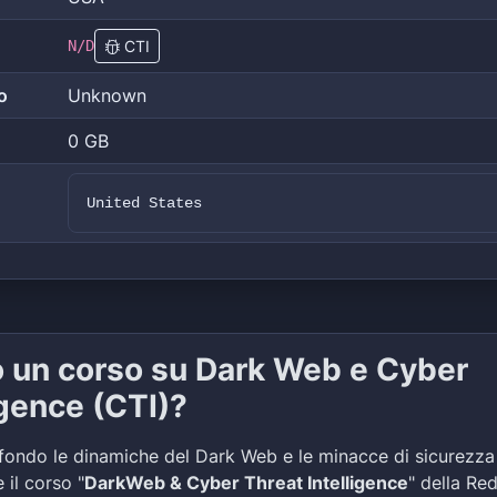
N/D
CTI
o
Unknown
0 GB
United States
o un corso su Dark Web e Cyber
igence (CTI)?
fondo le dinamiche del Dark Web e le minacce di sicurezza
 il corso "
DarkWeb & Cyber Threat Intelligence
" della Re