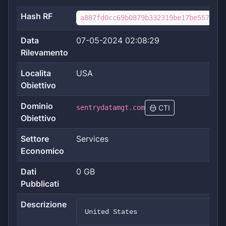
Hash RF
a887fd0cc69b0879b332319be17be5572a70
Data
07-05-2024 02:08:29
Rilevamento
Localita
USA
Obiettivo
Dominio
sentrydatamgt.com
CTI
Obiettivo
Settore
Services
Economico
Dati
0 GB
Pubblicati
Descrizione
United States