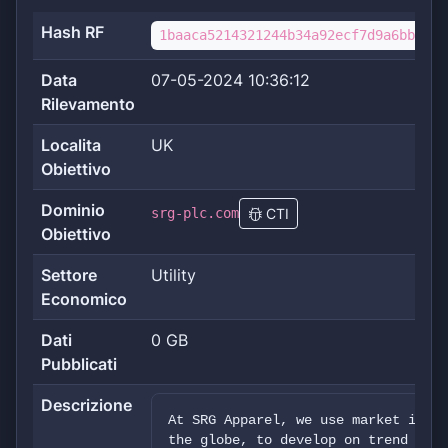
Hash RF
1baaca5214321244b34a92ecf7d9a6bbbf0f
Data
07-05-2024 10:36:12
Rilevamento
Localita
UK
Obiettivo
Dominio
srg-plc.com
CTI
Obiettivo
Settore
Utility
Economico
Dati
0 GB
Pubblicati
Descrizione
At SRG Apparel, we use market intel
the globe, to develop on trend and 