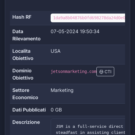
Hash RF
1da9a8b04876b0fd698278da24d0e0b0dd
Data
07-05-2024 19:50:34
Rilevamento
Localita
USA
Obiettivo
Dominio
jetsonmarketing.com
CTI
Obiettivo
Settore
Marketing
Economico
Dati Pubblicati
0 GB
Descrizione
JSM is a full-service direct mar
steadfast in assisting clients a