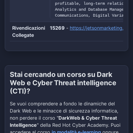
profitable, long-term relationsh
Analytics and Database Managemen
Communications, Digital Variable
Optimization, Piece-level Tracki
Rivendicazioni
15269
has a suite of solutions to assi
-
https://jetsonmarketing.co
Collegate
Stai cercando un corso su Dark
Web e Cyber Threat intelligence
(CTI)?
Se vuoi comprendere a fondo le dinamiche del
Dark Web e le minacce di sicurezza informatica,
non perdere il corso "
DarkWeb & Cyber Threat
Intelligence
" della Red Hot Cyber Academy. Puoi
accedere al corso
in modalità e-learning
oppure