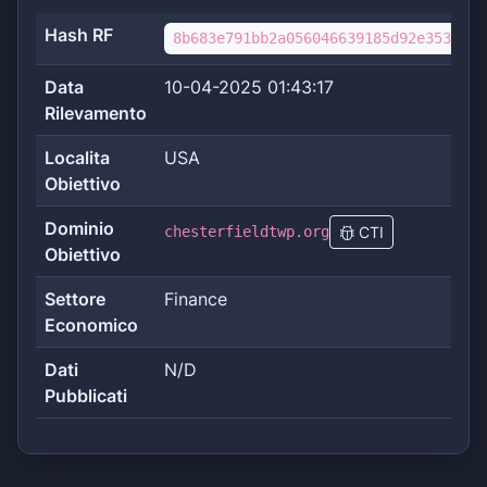
Hash RF
8b683e791bb2a056046639185d92e3538d41
Data
10-04-2025 01:43:17
Rilevamento
Localita
USA
Obiettivo
Dominio
chesterfieldtwp.org
CTI
Obiettivo
Settore
Finance
Economico
Dati
N/D
Pubblicati