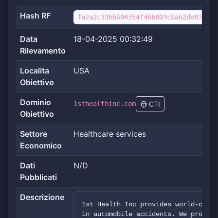
Hash RF
fa2a2c33bb604354f46b803cba62de833634
Data
18-04-2025 00:32:49
Rilevamento
Localita
USA
Obiettivo
Dominio
1sthealthinc.com
CTI
Obiettivo
Settore
Healthcare services
Economico
Dati
N/D
Pubblicati
Descrizione
1st Health Inc provides world-class
in automobile accidents. We provide