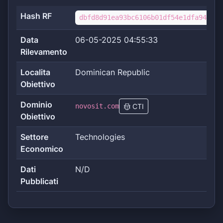
Hash RF
dbfd8d91ea93bc6106b01df54e1dfa94f6dc
Data
06-05-2025 04:55:33
Rilevamento
Localita
Dominican Republic
Obiettivo
Dominio
novosit.com
CTI
Obiettivo
Settore
Technologies
Economico
Dati
N/D
Pubblicati