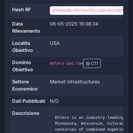
Hash RF
9959e8dbc39743ef81c23dce01fd87d325
Data
06-05-2025 19:38:34
Rilevamento
Localita
USA
Obiettivo
Dominio
ehlers-inc.com
CTI
Obiettivo
Settore
Market infrastructures
Economico
Dati Pubblicati
N/D
Descrizione
Ehlers is an industry-leading mu
Minnesota, Wisconsin, Colorado, 
centuries of combined experience