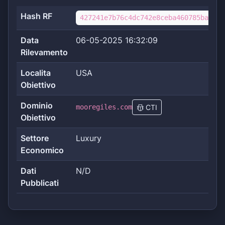
Hash RF
427241e7b76c4dc742e8ceba460785ba925d
Data
06-05-2025 16:32:09
Rilevamento
Localita
USA
Obiettivo
Dominio
mooregiles.com
CTI
Obiettivo
Settore
Luxury
Economico
Dati
N/D
Pubblicati