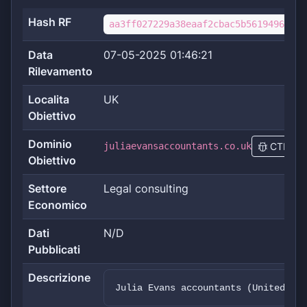
Hash RF
aa3ff027229a38eaaf2cbac5b5619496ab2e
Data
07-05-2025 01:46:21
Rilevamento
Localita
UK
Obiettivo
Dominio
juliaevansaccountants.co.uk
CTI
Obiettivo
Settore
Legal consulting
Economico
Dati
N/D
Pubblicati
Descrizione
Julia Evans accountants (United Kin