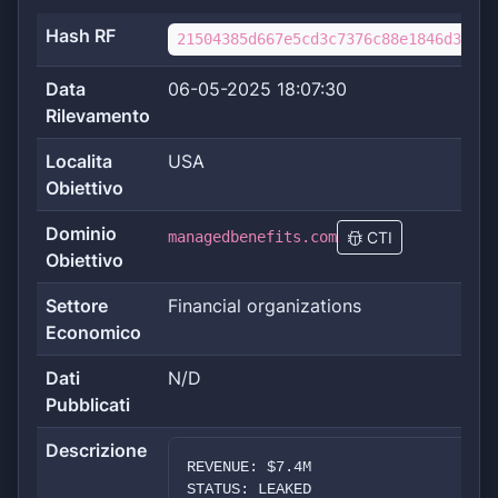
Hash RF
21504385d667e5cd3c7376c88e1846d37208
Data
06-05-2025 18:07:30
Rilevamento
Localita
USA
Obiettivo
Dominio
managedbenefits.com
CTI
Obiettivo
Settore
Financial organizations
Economico
Dati
N/D
Pubblicati
Descrizione
REVENUE: $7.4M
STATUS: LEAKED