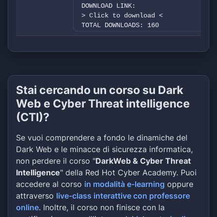
DOWNLOAD LINK:
> Click to download <
TOTAL DOWNLOADS: 160
COMPANY INFO:
Managed Benefits, Inc. (MBI) is a p
serving the Mid-Atlantic States and
Stai cercando un corso su Dark
Web e Cyber Threat intelligence
(CTI)?
Se vuoi comprendere a fondo le dinamiche del
Dark Web e le minacce di sicurezza informatica,
non perdere il corso "
DarkWeb & Cyber Threat
Intelligence
" della Red Hot Cyber Academy. Puoi
accedere al corso
in modalità e-learning
oppure
attraverso
live-class interattive con professore
online
. Inoltre, il corso non finisce con la