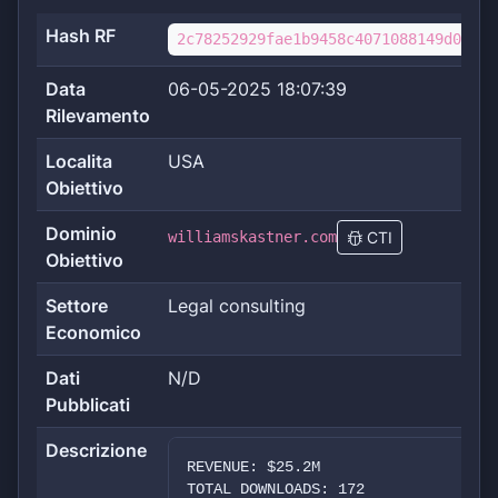
Hash RF
2c78252929fae1b9458c4071088149d04647
Data
06-05-2025 18:07:39
Rilevamento
Localita
USA
Obiettivo
Dominio
williamskastner.com
CTI
Obiettivo
Settore
Legal consulting
Economico
Dati
N/D
Pubblicati
Descrizione
REVENUE: $25.2M
TOTAL DOWNLOADS: 172