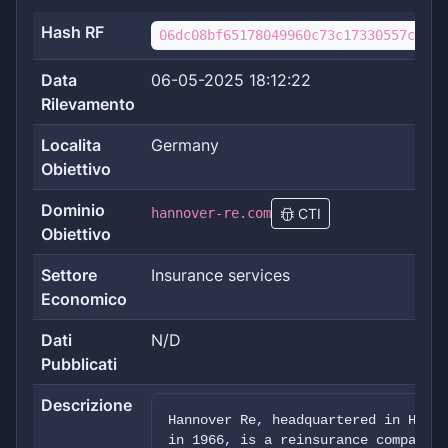
Hash RF
06dc08bf65178049960c73c17330557ce756
Data
06-05-2025 18:12:22
Rilevamento
Localita
Germany
Obiettivo
Dominio
hannover-re.com
CTI
Obiettivo
Settore
Insurance services
Economico
Dati
N/D
Pubblicati
Descrizione
Hannover Re, headquartered in Hanno
in 1966, is a reinsurance company s