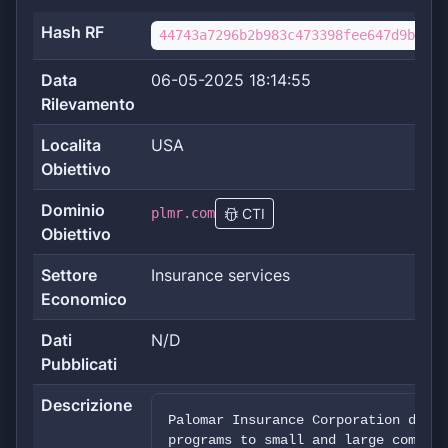
Hash RF
44743a7296b2b983c473398fee647d9b4fbb
Data
06-05-2025 18:14:55
Rilevamento
Localita
USA
Obiettivo
Dominio
plmr.com
CTI
Obiettivo
Settore
Insurance services
Economico
Dati
N/D
Pubblicati
Descrizione
Palomar Insurance Corporation deliv
programs to small and large compani