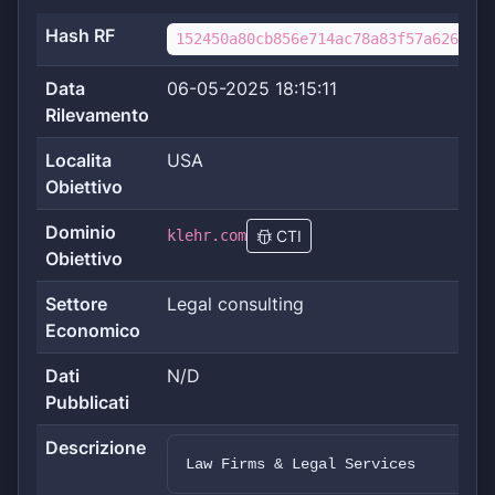
Hash RF
152450a80cb856e714ac78a83f57a62652a2
Data
06-05-2025 18:15:11
Rilevamento
Localita
USA
Obiettivo
Dominio
klehr.com
CTI
Obiettivo
Settore
Legal consulting
Economico
Dati
N/D
Pubblicati
Descrizione
Law Firms & Legal Services