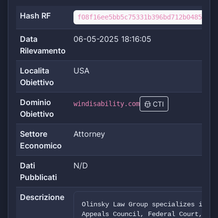
Hash RF
f08f16ee5bb5c75331b396bd712b04854786
Data
06-05-2025 18:16:05
Rilevamento
Localita
USA
Obiettivo
Dominio
windisability.com
CTI
Obiettivo
Settore
Attorney
Economico
Dati
N/D
Pubblicati
Descrizione
Olinsky Law Group specializes in So
Appeals Council, Federal Court, and