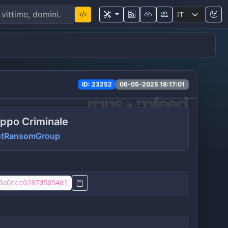
ID: 23252
06-05-2025 18:17:01
ppo Criminale
entRansomGroup
9a0ccc0287d5054d1