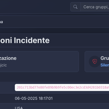
ma
oni Incidente
zazione
Gru
jcic
Sil
201c713bd77e80fe09b9b9fe5c00ec3e2cd3d4281b0318a
06-05-2025 18:17:01
USA