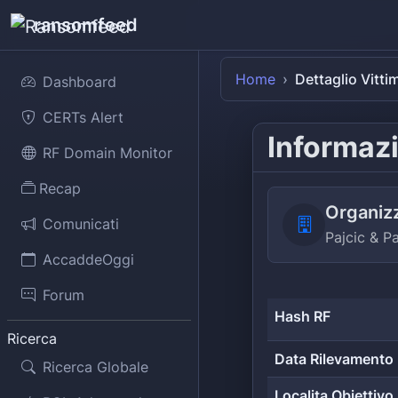
ransomfeed
Home
Dettaglio Vitti
Dashboard
CERTs Alert
Informazi
RF Domain Monitor
Recap
Organiz
Comunicati
Pajcic & Pa
AccaddeOggi
Forum
Hash RF
Ricerca
Data Rilevamento
Ricerca Globale
Localita Obiettivo