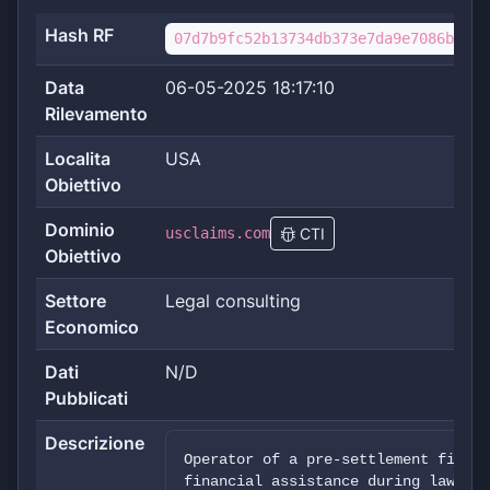
Hash RF
07d7b9fc52b13734db373e7da9e7086b2b0d
Data
06-05-2025 18:17:10
Rilevamento
Localita
USA
Obiettivo
Dominio
usclaims.com
CTI
Obiettivo
Settore
Legal consulting
Economico
Dati
N/D
Pubblicati
Descrizione
Operator of a pre-settlement financ
financial assistance during lawsuit