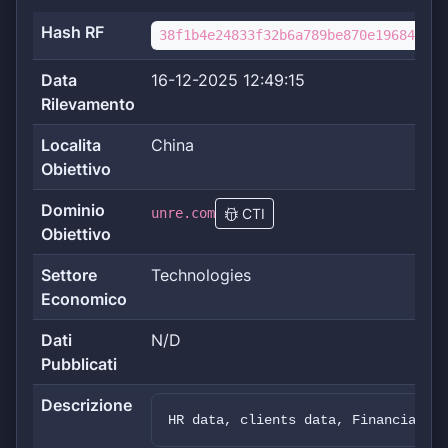
Hash RF
38f1b4e24833f32b6a789be870e196841fb8
Data
16-12-2025 12:49:15
Rilevamento
Localita
China
Obiettivo
Dominio
unre.com
CTI
Obiettivo
Settore
Technologies
Economico
Dati
N/D
Pubblicati
Descrizione
HR data, clients data, Financial da