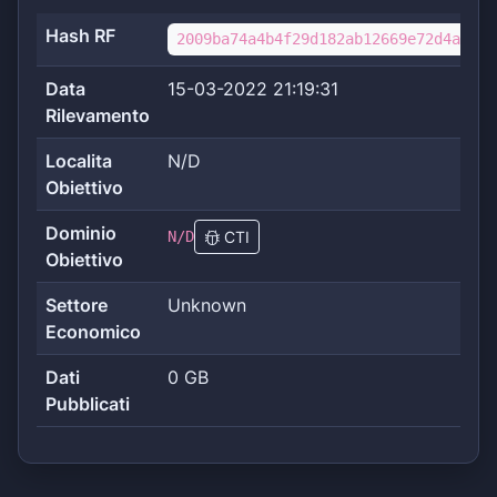
Hash RF
2009ba74a4b4f29d182ab12669e72d4a68b4
Data
15-03-2022 21:19:31
Rilevamento
Localita
N/D
Obiettivo
Dominio
N/D
CTI
Obiettivo
Settore
Unknown
Economico
Dati
0 GB
Pubblicati