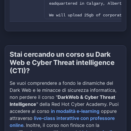
eadquartered in Calgary, Alberta.
We will upload 25gb of corporate da
a of employees (names, emails, addr
l documents) and clients (names, em
es, phones, payment detailed, accou
d financials, contracts and agreeme
jects, NDA, internal confidential f
Stai cercando un corso su Dark
Web e Cyber Threat intelligence
(CTI)?
Se vuoi comprendere a fondo le dinamiche del
Dark Web e le minacce di sicurezza informatica,
non perdere il corso "
DarkWeb & Cyber Threat
Intelligence
" della Red Hot Cyber Academy. Puoi
accedere al corso
in modalità e-learning
oppure
attraverso
live-class interattive con professore
online
. Inoltre, il corso non finisce con la