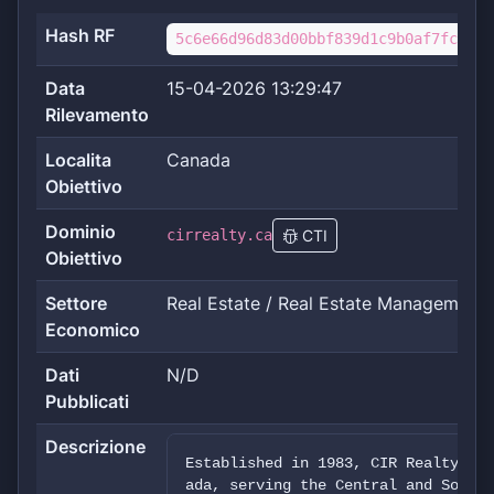
Hash RF
5c6e66d96d83d00bbf839d1c9b0af7fc8f5c
Data
15-04-2026 13:29:47
Rilevamento
Localita
Canada
Obiettivo
Dominio
cirrealty.ca
CTI
Obiettivo
Settore
Real Estate / Real Estate Management
Economico
Dati
N/D
Pubblicati
Descrizione
Established in 1983, CIR Realty is 
ada, serving the Central and Southe