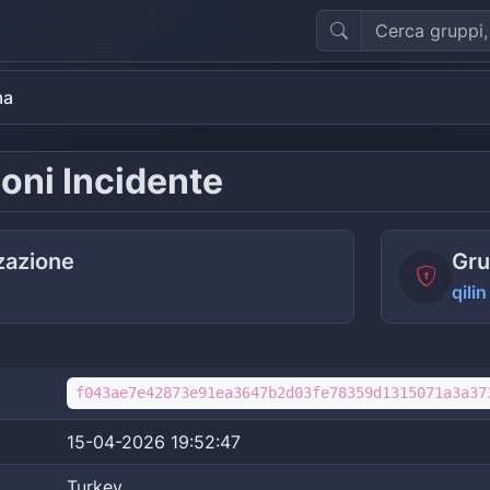
ma
oni Incidente
zazione
Gru
qilin
f043ae7e42873e91ea3647b2d03fe78359d1315071a3a37
15-04-2026 19:52:47
Turkey