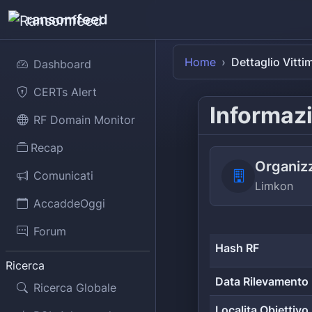
ransomfeed
Home
Dettaglio Vitti
Dashboard
CERTs Alert
Informazi
RF Domain Monitor
Recap
Organiz
Comunicati
Limkon
AccaddeOggi
Forum
Hash RF
Ricerca
Data Rilevamento
Ricerca Globale
Localita Obiettivo