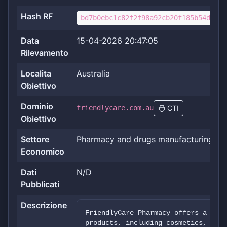
Hash RF
bd7b0ebc1c82f2f98a92cb20f185b54d1e68
Data
15-04-2026 20:47:05
Rilevamento
Localita
Australia
Obiettivo
Dominio
friendlycare.com.au
CTI
Obiettivo
Settore
Pharmacy and drugs manufacturing
Economico
Dati
N/D
Pubblicati
Descrizione
FriendlyCare Pharmacy offers a wide
products, including cosmetics, skin