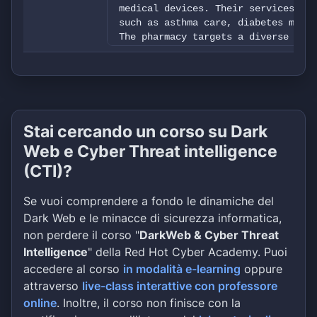
medical devices. Their services cat
such as asthma care, diabetes manag
The pharmacy targets a diverse clie
seeking general health products, be
in need of baby care items. With mu
commitment to customer satisfaction
guarantee and free shipping on orde
Stai cercando un corso su Dark
Web e Cyber Threat intelligence
(CTI)?
Se vuoi comprendere a fondo le dinamiche del
Dark Web e le minacce di sicurezza informatica,
non perdere il corso "
DarkWeb & Cyber Threat
Intelligence
" della Red Hot Cyber Academy. Puoi
accedere al corso
in modalità e-learning
oppure
attraverso
live-class interattive con professore
online
. Inoltre, il corso non finisce con la