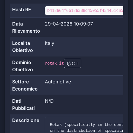
Hash RF
b412664f6b126388d45055f434451c655b2f
Data
29-04-2026 10:09:07
Rilevamento
Localita
Italy
Obiettivo
Dominio
rotak.it
CTI
Obiettivo
Settore
Automotive
Economico
Dati
N/D
Pubblicati
Descrizione
Rotak (specifically in the context 
on the distribution of specialized 