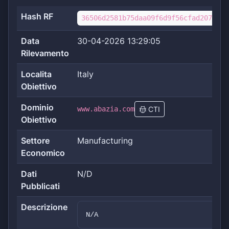
Hash RF
36506d2581b75daa09f6d9f56cfad2074b9e
Data
30-04-2026 13:29:05
Rilevamento
Localita
Italy
Obiettivo
Dominio
www.abazia.com
CTI
Obiettivo
Settore
Manufacturing
Economico
Dati
N/D
Pubblicati
Descrizione
N/A