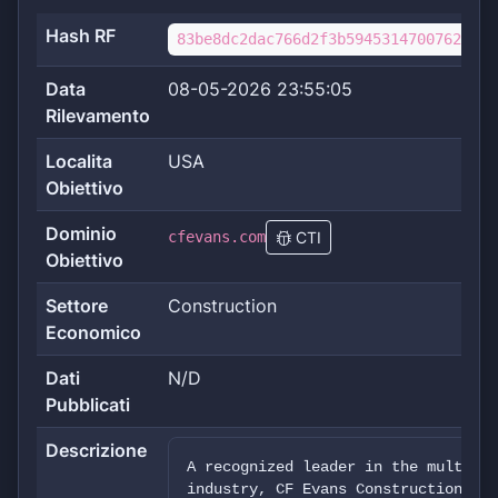
Hash RF
83be8dc2dac766d2f3b59453147007626966
Data
08-05-2026 23:55:05
Rilevamento
Localita
USA
Obiettivo
Dominio
cfevans.com
CTI
Obiettivo
Settore
Construction
Economico
Dati
N/D
Pubblicati
Descrizione
A recognized leader in the multi-fa
industry, CF Evans Construction pro