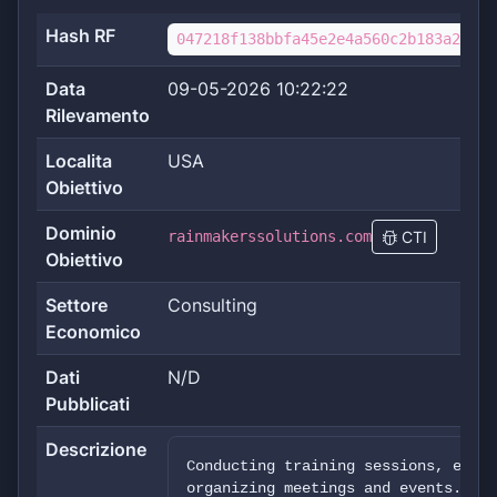
Hash RF
047218f138bbfa45e2e4a560c2b183a2a0b3
Data
09-05-2026 10:22:22
Rilevamento
Localita
USA
Obiettivo
Dominio
rainmakerssolutions.com
CTI
Obiettivo
Settore
Consulting
Economico
Dati
N/D
Pubblicati
Descrizione
Conducting training sessions, engag
organizing meetings and events.