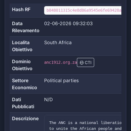
Hash RF
b848011315c4e8d86a9545e6fe69428a40a1
Data
02-06-2026 09:32:03
Rilevamento
Localita
South Africa
Obiettivo
Dominio
anc1912.org.za
CTI
Obiettivo
Settore
Political parties
Economico
Dati
N/D
Pubblicati
Descrizione
The ANC is a national liberation mo
to unite the African people and spe