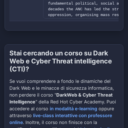
fundamental political, social and e
decades the ANC has led the struggl
oppression, organising mass resista
international community and taking 
apartheid.&nbsp; The ANC achieved a
breakthrough in the 1994 elections,
mandate to negotiate a new democrat
Africa. The new Constitution was ad
elected in 1999 to national and pro
Stai cercando un corso su Dark
increased mandate. The policies of 
Web e Cyber Threat intelligence
membership and its leadership is ac
membership.&nbsp; Membership of the
(CTI)?
Africans above the age of 18 years,
and creed, who accept its principle
Se vuoi comprendere a fondo le dinamiche del
Dark Web e le minacce di sicurezza informatica,
non perdere il corso "
DarkWeb & Cyber Threat
Intelligence
" della Red Hot Cyber Academy. Puoi
accedere al corso
in modalità e-learning
oppure
attraverso
live-class interattive con professore
online
. Inoltre, il corso non finisce con la