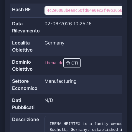
Hash RF
4c2e6083bea9c50fd84e0ec2f40b3658a999
Data
02-06-2026 10:25:16
Rilevamento
Localita
Germany
Obiettivo
Dominio
ibena.de
CTI
Obiettivo
Settore
Manufacturing
Economico
Dati
N/D
Pubblicati
Descrizione
IBENA HEIMTEX is a family-owned tex
Bocholt, Germany, established in 18