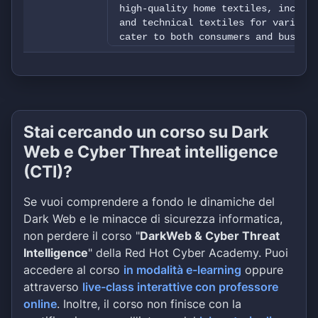
high-quality home textiles, includi
and technical textiles for various 
cater to both consumers and busines
fireproof fabrics, digital printing
fabrics for renowned automotive bra
sustainability and quality, ensurin
quality standards - Nova Provide tr
data, free 2 files decrypt to the c
with support department.
Stai cercando un corso su Dark
Web e Cyber Threat intelligence
(CTI)?
Se vuoi comprendere a fondo le dinamiche del
Dark Web e le minacce di sicurezza informatica,
non perdere il corso "
DarkWeb & Cyber Threat
Intelligence
" della Red Hot Cyber Academy. Puoi
accedere al corso
in modalità e-learning
oppure
attraverso
live-class interattive con professore
online
. Inoltre, il corso non finisce con la