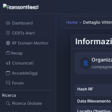
ransomfeed
Home
Dettaglio Vitti
Dashboard
CERTs Alert
Informazi
RF Domain Monitor
Recap
Organiz
Comunicati
compagnied
AccaddeOggi
Forum
Hash RF
Ricerca
Data Rilevamento
Ricerca Globale
Localita Obiettivo