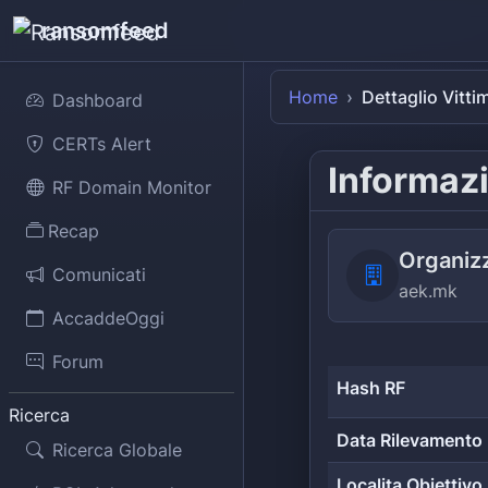
ransomfeed
Home
Dettaglio Vitti
Dashboard
CERTs Alert
Informazi
RF Domain Monitor
Recap
Organiz
Comunicati
aek.mk
AccaddeOggi
Forum
Hash RF
Ricerca
Data Rilevamento
Ricerca Globale
Localita Obiettivo