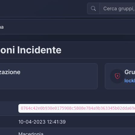
ma
oni Incidente
zazione
Gru
lock
0764c42e0b930e0175908c5808e784a9b363345b02dda69
10-04-2023 12:41:39
Macedonia