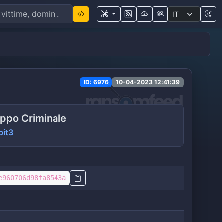
ID: 6976
10-04-2023 12:41:39
ppo Criminale
bit3
e960706d98fa8543a