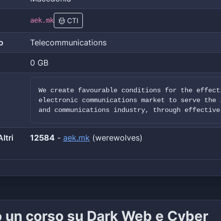
aek.mk
CTI
o
Telecommunications
0 GB
We create favourable conditions for the effect
electronic communications market to serve the 
and communications industry, through effective
ltri
12584
-
aek.mk
(werewolves)
o un corso su Dark Web e Cyber