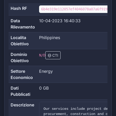
Hash RF
6b4e319e112057ef4046078a07a6f9198ec5
Data
10-04-2023 16:40:33
Rilevamento
Localita
Philippines
Obiettivo
Dominio
N/D
CTI
Obiettivo
Settore
Energy
Economico
Dati
0 GB
Pubblicati
Descrizione
Our services include project develo
procurement, construction and commi