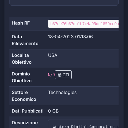
Hash RF
b67ee76b67db1b7c4a95dd1850ce0ae831
Data
18-04-2023 01:13:06
Rilevamento
Localita
USA
Obiettivo
Dominio
N/D
CTI
Obiettivo
Settore
Technologies
Economico
Dati Pubblicati
0 GB
Descrizione
Western Digital Corporation is a