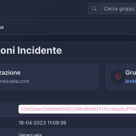
ma
oni Incidente
zazione
Gru
nezuela.com
lock
15e610aac53a09eb654d2260818b94b271fe24daa4cdff0
19-04-2023 11:09:39
Venezuela