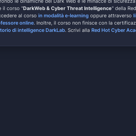
fondo le dinamiche del Dark Web e le minacce di sicurezza
 il corso "
DarkWeb & Cyber Threat Intelligence
" della Re
ccedere al corso
in modalità e-learning
oppure attraverso
l
ofessore online
. Inoltre, il corso non finisce con la certifica
torio di intelligence DarkLab
. Scrivi alla
Red Hot Cyber Ac