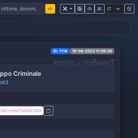
ID: 7116
19-04-2023 11:09:39
ppo Criminale
bit3
c067e64e766b0c009