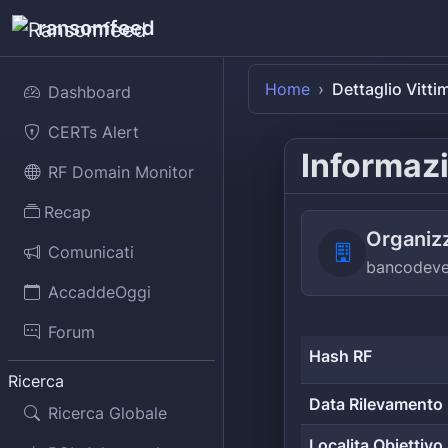
ransomfeed
Home
Dettaglio Vitti
Dashboard
CERTs Alert
Informazi
RF Domain Monitor
Recap
Organiz
Comunicati
bancodeve
AccaddeOggi
Forum
Hash RF
Ricerca
Data Rilevamento
Ricerca Globale
Localita Obiettivo