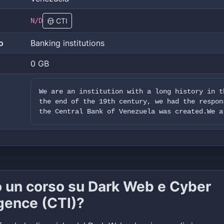
N/D
CTI
o
Banking institutions
0 GB
We are an institution with a long history in t
the end of the 19th century, we had the respon
the Central Bank of Venezuela was created.We a
o un corso su Dark Web e Cyber
igence (CTI)?