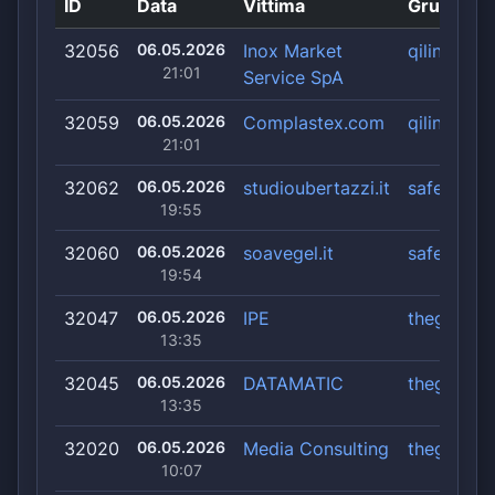
ID
Data
Vittima
Gruppo
32056
06.05.2026
Inox Market
qilin
21:01
Service SpA
32059
06.05.2026
Complastex.com
qilin
21:01
32062
06.05.2026
studioubertazzi.it
safepay
19:55
32060
06.05.2026
soavegel.it
safepay
19:54
32047
06.05.2026
IPE
thegentle
13:35
32045
06.05.2026
DATAMATIC
thegentle
13:35
32020
06.05.2026
Media Consulting
thegentle
10:07