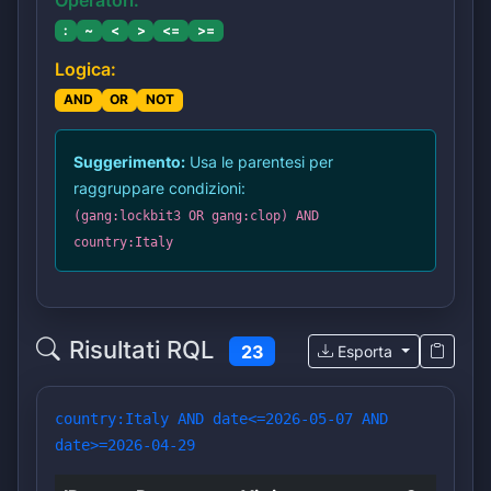
:
~
<
>
<=
>=
Logica:
AND
OR
NOT
Suggerimento:
Usa le parentesi per
raggruppare condizioni:
(gang:lockbit3 OR gang:clop) AND
country:Italy
Risultati RQL
23
Esporta
country:Italy AND date<=2026-05-07 AND
date>=2026-04-29