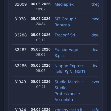
32009
06.05.2026
Mediaplex
thegentle
10:07
31978
05.05.2026
SIT Group /
medusalo
20:34
Robusta
33288
05.05.2026
Traconf Srl
deadlock
09:12
33287
05.05.2026
Franco Vago
deadlock
09:09
S.p.a.
33286
05.05.2026
Nippon Express
deadlock
09:05
Italia SpA (NXIT)
31949
05.05.2026
Studio Marchi -
everest
00:21
Studio
Professionale
Associato
31944
04.05.2026
zonaovest.to.it
safepay