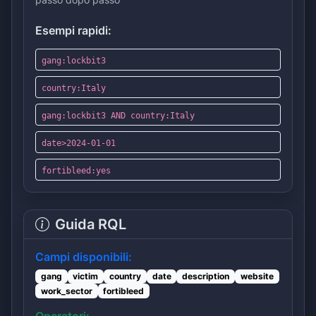
Esempi rapidi:
gang:lockbit3
country:Italy
gang:lockbit3 AND country:Italy
date>2024-01-01
fortibleed:yes
Guida RQL
Campi disponibili:
gang
victim
country
date
description
website
work_sector
fortibleed
Operatori: