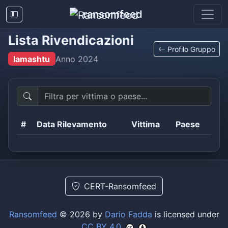
ransomfeed
Lista Rivendicazioni
Profilo Gruppo
lamashtu
Anno
2024
#
Data Rilevamento
Vittima
Paese
CERT-Ransomfeed
Ransomfeed
© 2026 by
Dario Fadda
is licensed under
CC BY 4.0