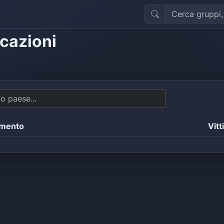
icazioni
amento
Vitt