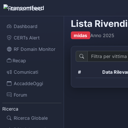
ransomfeed
Lista Rivend
Dashboard
midas
Anno
2025
CERTs Alert
RF Domain Monitor
Recap
Comunicati
#
Data Rilev
AccaddeOggi
Forum
Ricerca
Ricerca Globale