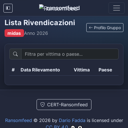
ransomfeed
Lista Rivendicazioni
Profilo Gruppo
midas
Anno
2026
#
Data Rilevamento
Vittima
Paese
CERT-Ransomfeed
Ransomfeed
© 2026 by
Dario Fadda
is licensed under
CC BY 4.0