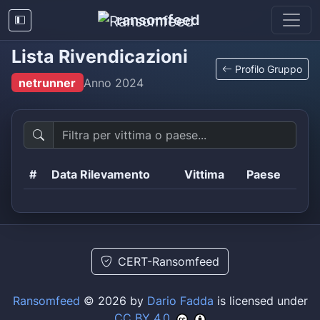
ransomfeed
Lista Rivendicazioni
Profilo Gruppo
netrunner
Anno
2024
#
Data Rilevamento
Vittima
Paese
CERT-Ransomfeed
Ransomfeed
© 2026 by
Dario Fadda
is licensed under
CC BY 4.0