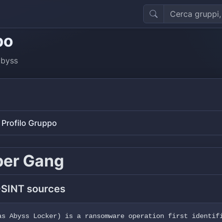
po
byss
Profilo Gruppo
ber Gang
OSINT sources
as Abyss Locker) is a ransomware operation first identif