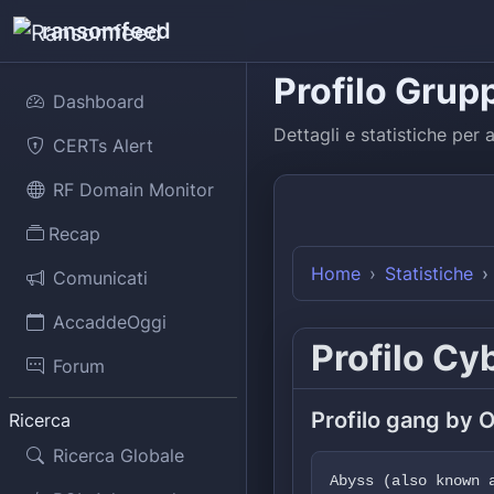
ransomfeed
Profilo Grup
Dashboard
Dettagli e statistiche per
a
CERTs Alert
RF Domain Monitor
Recap
Home
Statistiche
Comunicati
AccaddeOggi
Profilo Cy
Forum
Profilo gang by 
Ricerca
Ricerca Globale
Abyss (also known 