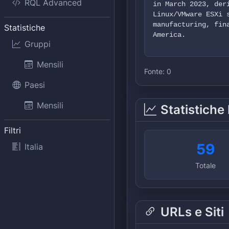
RQL Advanced
in March 2023, der
Linux/VMware ESXi 
manufacturing, fin
Statistiche
America.
Gruppi
Mensili
Fonte:
0
Paesi
Mensili
Statistiche
Filtri
59
Italia
Totale
URLs e Siti