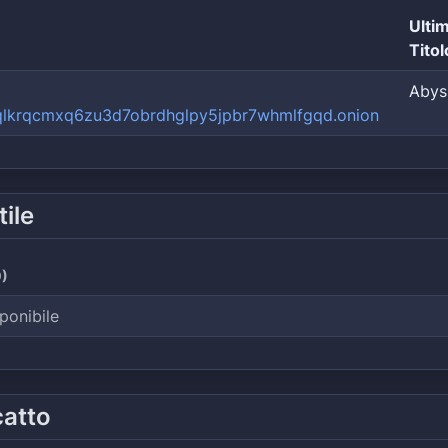
Ulti
Titol
Abys
qlkrqcmxq6zu3d7obrdhglpy5jpbr7whmlfgqd.onion
tile
)
ponibile
catto