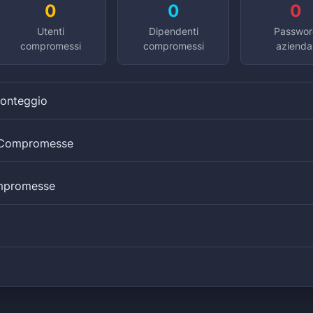
0
0
0
Utenti
Dipendenti
Passwor
compromessi
compromessi
aziendal
Conteggio
i Compromesse
mpromesse