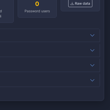
0
Raw data
d
Password users
i