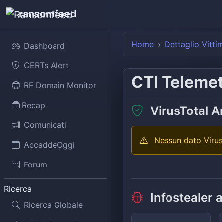
ransomfeed
Home
Dettaglio Vitti
Dashboard
CERTs Alert
CTI Teleme
RF Domain Monitor
Recap
VirusTotal A
Comunicati
Nessun dato Virus
AccaddeOggi
Forum
Ricerca
Infostealer 
Ricerca Globale