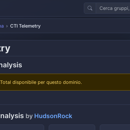
ma
CTI Telemetry
try
nalysis
Total disponibile per questo dominio.
analysis
by
HudsonRock