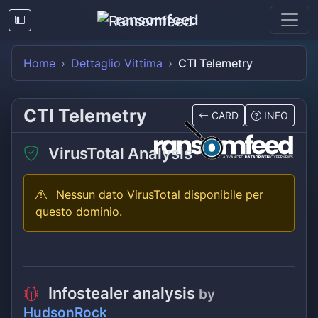
ransomfeed
Home
Dettaglio Vittima
CTI Telemetry
CTI Telemetry
CARD
INFO
VirusTotal Analysis
Nessun dato VirusTotal disponibile per
questo dominio.
Infostealer analysis
by
HudsonRock