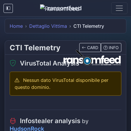
ransomfeed
Home
Dettaglio Vittima
CTI Telemetry
CTI Telemetry
CARD
INFO
VirusTotal Analysis
Nessun dato VirusTotal disponibile per
questo dominio.
Infostealer analysis
by
HudsonRock