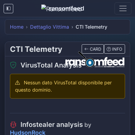
ransomfeed
Home
Dettaglio Vittima
CTI Telemetry
CTI Telemetry
CARD
INFO
VirusTotal Analysis
Nessun dato VirusTotal disponibile per
questo dominio.
Infostealer analysis
by
HudsonRock