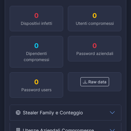
0
0
Dispositivi infetti
Utenti compromessi
0
0
Dipendenti
Password aziendali
compromessi
0
Raw data
Password users
Stealer Family e Conteggio
Utenze Aziendali Compromesse