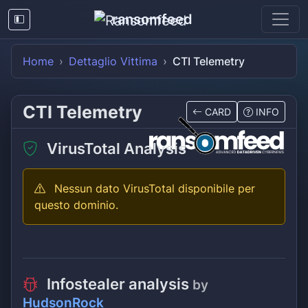
ransomfeed
Home
Dettaglio Vittima
CTI Telemetry
CTI Telemetry
CARD
INFO
VirusTotal Analysis
Nessun dato VirusTotal disponibile per
questo dominio.
Infostealer analysis
by
HudsonRock